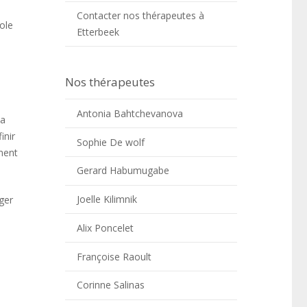
Contacter nos thérapeutes à
role
Etterbeek
Nos thérapeutes
Antonia Bahtchevanova
la
inir
Sophie De wolf
ement
Gerard Habumugabe
Joelle Kilimnik
ger
Alix Poncelet
Françoise Raoult
Corinne Salinas