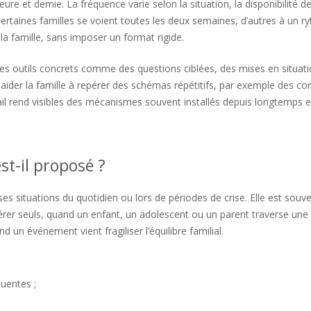
re et demie. La fréquence varie selon la situation, la disponibilité d
. Certaines familles se voient toutes les deux semaines, d’autres à un 
la famille, sans imposer un format rigide.
des outils concrets comme des questions ciblées, des mises en situat
der la famille à repérer des schémas répétitifs, par exemple des conf
il rend visibles des mécanismes souvent installés depuis longtemps e
st-il proposé ?
es situations du quotidien ou lors de périodes de crise. Elle est souv
gérer seuls, quand un enfant, un adolescent ou un parent traverse une
nd un événement vient fragiliser l’équilibre familial.
uentes ;