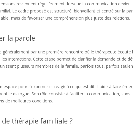
es tensions reviennent régulièrement, lorsque la communication devient
milial. Le cadre proposé est structuré, bienveillant et centré sur la pa
sable, mais de favoriser une compréhension plus juste des relations.
er la parole
e généralement par une première rencontre où le thérapeute écoute 
rve les interactions. Cette étape permet de clarifier la demande et de déf
éunissent plusieurs membres de la famille, parfois tous, parfois seul
space pour s’exprimer et réagir à ce qui est dit. Il aide à faire émer
nent le dialogue. Son rôle consiste à faciliter la communication, sans
ns de meilleures conditions.
e thérapie familiale ?