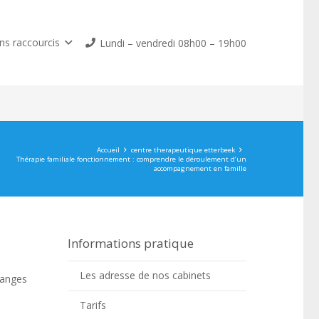
ns raccourcis
Lundi – vendredi 08h00 – 19h00
Accueil
centre therapeutique etterbeek
Thérapie familiale fonctionnement : comprendre le déroulement d’un
accompagnement en famille
Informations pratique
n
Les adresse de nos cabinets
hanges
Tarifs