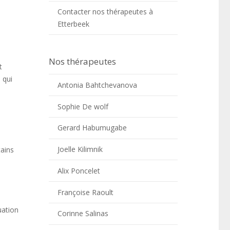
Contacter nos thérapeutes à
Etterbeek
Nos thérapeutes
t
 qui
Antonia Bahtchevanova
Sophie De wolf
Gerard Habumugabe
Joelle Kilimnik
tains
Alix Poncelet
Françoise Raoult
uation
Corinne Salinas