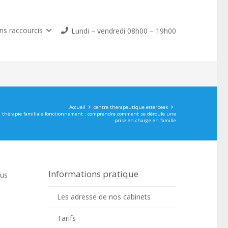
ns raccourcis
Lundi – vendredi 08h00 – 19h00
Accueil
centre therapeutique etterbeek
thérapie familiale fonctionnement : comprendre comment se déroule une
prise en charge en famille
Informations pratique
lus
Les adresse de nos cabinets
s
Tarifs