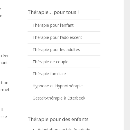
e
Thérapie… pour tous !
de
Thérapie pour l’enfant
Thérapie pour l’adolescent
Thérapie pour les adultes
créer
Thérapie de couple
enant
Thérapie familiale
ction
Hypnose et Hypnothérapie
ermet
Gestalt-thérapie à Etterbeek
Il
esse
Thérapie pour des enfants
Adaptation sociale (garderie-