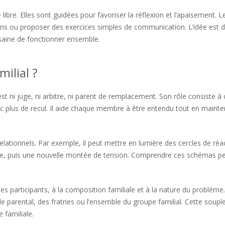
bre. Elles sont guidées pour favoriser la réflexion et l’apaisement. L
ions ou proposer des exercices simples de communication. L’idée est 
 saine de fonctionner ensemble.
milial ?
st ni juge, ni arbitre, ni parent de remplacement. Son rôle consiste à 
c plus de recul. Il aide chaque membre à être entendu tout en maint
elationnels. Par exemple, il peut mettre en lumière des cercles de réa
utre, puis une nouvelle montée de tension. Comprendre ces schémas p
participants, à la composition familiale et à la nature du problème. 
le parental, des fratries ou l’ensemble du groupe familial. Cette soupl
 familiale.