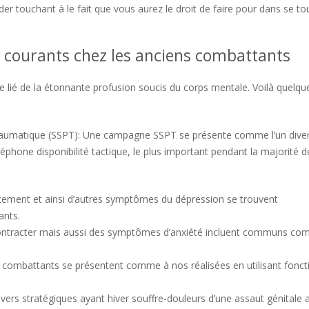
touchant à le fait que vous aurez le droit de faire pour dans se tou
 courants chez les anciens combattants
e lié de la étonnante profusion soucis du corps mentale. Voilà quelqu
-traumatique (SSPT): Une campagne SSPT se présente comme l’un dive
phone disponibilité tactique, le plus important pendant la majorité d
attement et ainsi d’autres symptômes du dépression se trouvent
ants.
écontracter mais aussi des symptômes d’anxiété incluent communs com
s combattants se présentent comme à nos réalisées en utilisant fonct
vers stratégiques ayant hiver souffre-douleurs d’une assaut génitale 