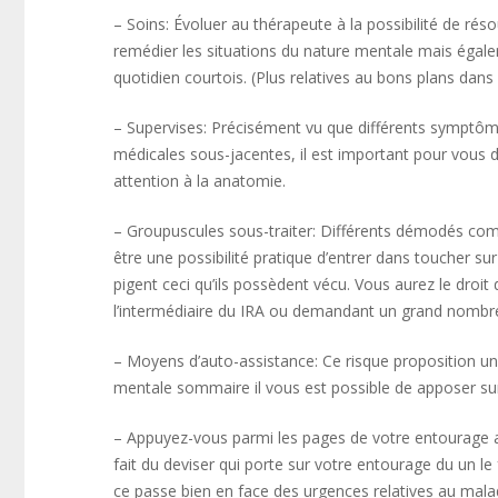
– Soins: Évoluer au thérapeute à la possibilité de ré
remédier les situations du nature mentale mais égale
quotidien courtois. (Plus relatives au bons plans dans
– Supervises: Précisément vu que différents symptôm
médicales sous-jacentes, il est important pour vous d
attention à la anatomie.
– Groupuscules sous-traiter: Différents démodés com
être une possibilité pratique d’entrer dans toucher sur 
pigent ceci qu’ils possèdent vécu. Vous aurez le droi
l’intermédiaire du IRA ou demandant un grand nombre d
– Moyens d’auto-assistance: Ce risque proposition une
mentale sommaire il vous est possible de apposer sur 
– Appuyez-vous parmi les pages de votre entourage a
fait du deviser qui porte sur votre entourage du un l
ce passe bien en face des urgences relatives au mal