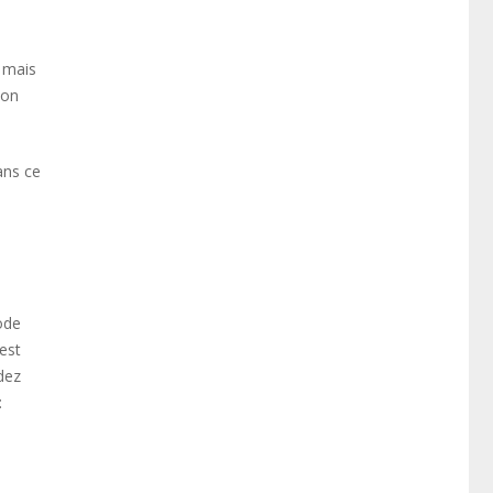
e mais
ion
ans ce
ode
est
dez
: