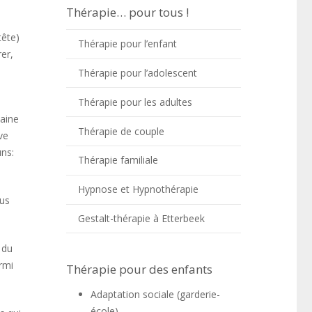
Thérapie… pour tous !
tête)
Thérapie pour l’enfant
er,
Thérapie pour l’adolescent
Thérapie pour les adultes
taine
Thérapie de couple
ve
uns:
Thérapie familiale
Hypnose et Hypnothérapie
dus
Gestalt-thérapie à Etterbeek
 du
rmi
Thérapie pour des enfants
Adaptation sociale (garderie-
école)