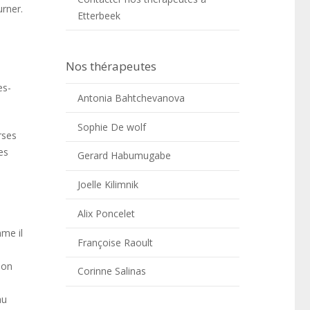
rner.
Etterbeek
Nos thérapeutes
es-
Antonia Bahtchevanova
Sophie De wolf
rses
es
Gerard Habumugabe
Joelle Kilimnik
Alix Poncelet
me il
Françoise Raoult
ion
Corinne Salinas
au