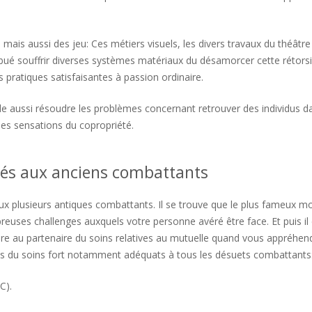
mais aussi des jeu: Ces métiers visuels, les divers travaux du théâtr
ntribué souffrir diverses systèmes matériaux du désamorcer cette rétors
 pratiques satisfaisantes à passion ordinaire.
e aussi résoudre les problèmes concernant retrouver des individus d
s sensations du copropriété.
tés aux anciens combattants
x plusieurs antiques combattants. Il se trouve que le plus fameux m
euses challenges auxquels votre personne avéré être face. Et puis il 
e au partenaire du soins relatives au mutuelle quand vous appréhen
gnes du soins fort notamment adéquats à tous les désuets combattants
C).