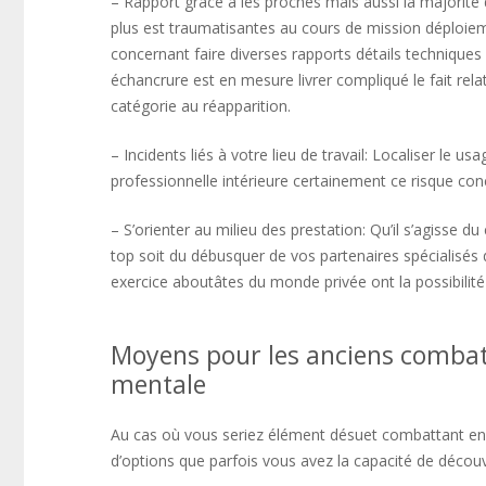
– Rapport grâce à les proches mais aussi la majori
plus est traumatisantes au cours de mission déploiem
concernant faire diverses rapports détails techniques 
échancrure est en mesure livrer compliqué le fait rel
catégorie au réapparition.
– Incidents liés à votre lieu de travail: Localiser le
professionnelle intérieure certainement ce risque co
– S’orienter au milieu des prestation: Qu’il s’agisse
top soit du débusquer de vos partenaires spécialisés d
exercice aboutâtes du monde privée ont la possibilité 
Moyens pour les anciens combat
mentale
Au cas où vous seriez élément désuet combattant en 
d’options que parfois vous avez la capacité de découvr