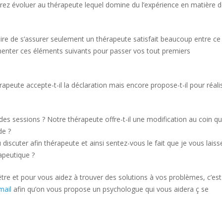
 évoluer au thérapeute lequel domine du l’expérience en matière 
gatoire de s’assurer seulement un thérapeute satisfait beaucoup entre ce
menter ces éléments suivants pour passer vos tout premiers
rapeute accepte-t-il la déclaration mais encore propose-t-il pour réali
des sessions ? Notre thérapeute offre-t-il une modification au coin qu
de ?
 discuter afin thérapeute et ainsi sentez-vous le fait que je vous laiss
apeutique ?
tre et pour vous aidez à trouver des solutions à vos problèmes, c’es
mail
afin qu’on vous propose un psychologue qui vous aidera ç se