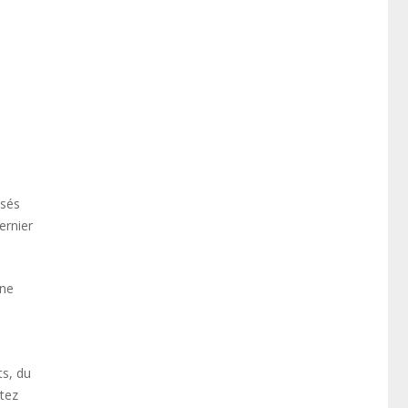
usés
ernier
une
ts, du
ntez