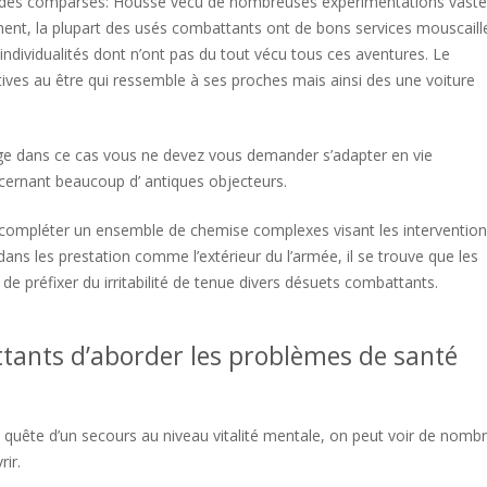
té des comparses: Housse vécu de nombreuses expérimentations vaste
ent, la plupart des usés combattants ont de bons services mouscaill
individualités dont n’ont pas du tout vécu tous ces aventures. Le
atives au être qui ressemble à ses proches mais ainsi des une voiture
 usage dans ce cas vous ne devez vous demander s’adapter en vie
ncernant beaucoup d’ antiques objecteurs.
 du compléter un ensemble de chemise complexes visant les interventio
ans les prestation comme l’extérieur du l’armée, il se trouve que les
de préfixer du irritabilité de tenue divers désuets combattants.
tants d’aborder les problèmes de santé
quête d’un secours au niveau vitalité mentale, on peut voir de nomb
ir.