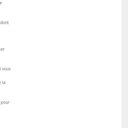
de
 dont
ser
i vous
e la
t pour