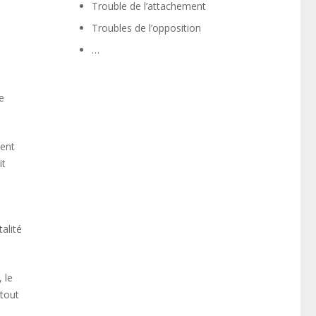
Trouble de l’attachement
Troubles de l’opposition
…
e
lent
it
alité
 le
 tout