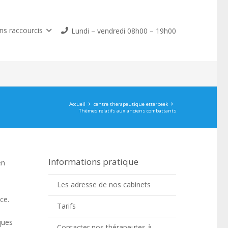
ns raccourcis
Lundi – vendredi 08h00 – 19h00
Accueil
centre therapeutique etterbeek
Thèmes relatifs aux anciens combattants
Informations pratique
en
Les adresse de nos cabinets
ce.
Tarifs
ques
Contacter nos thérapeutes à