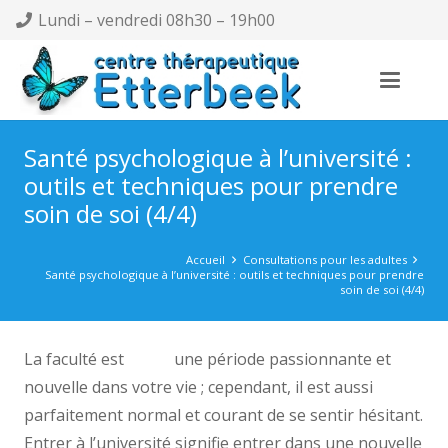
Lundi – vendredi 08h30 – 19h00
Santé psychologique à l’université :
outils et techniques pour prendre
soin de soi (4/4)
Accueil
Consultations pour les adultes
Santé psychologique à l’université : outils et techniques pour prendre
soin de soi (4/4)
La faculté est
outils
une période passionnante et
nouvelle dans votre vie ; cependant, il est aussi
parfaitement normal et courant de se sentir hésitant.
Entrer à l’université signifie entrer dans une nouvelle